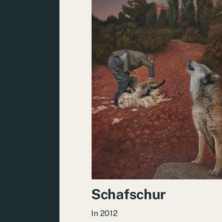
Schafschur
In
2012